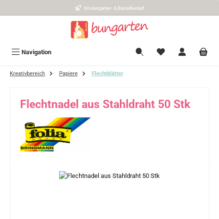
Kindergarten- & Bastelbedarf
Zum Hauptinhalt springen
Navigation
Kreativbereich
Papiere
Flechtblätter
Flechtnadel aus Stahldraht 50 Stk
Bildergalerie überspringen