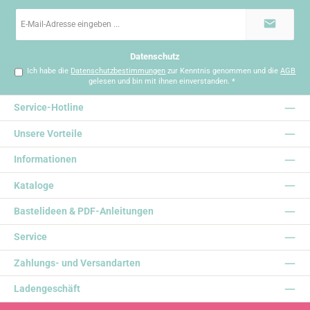
E-
Mail-
Adresse
*
Datenschutz
Ich habe die
Datenschutzbestimmungen
zur Kenntnis genommen und die
AGB
gelesen und bin mit ihnen einverstanden.
*
Service-Hotline
Unsere Vorteile
Informationen
Kataloge
Bastelideen & PDF-Anleitungen
Service
Zahlungs- und Versandarten
Ladengeschäft