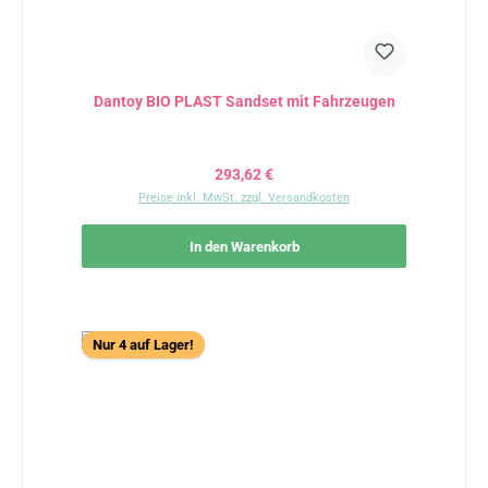
Dantoy BIO PLAST Sandset mit Fahrzeugen
Regulärer Preis:
293,62 €
Preise inkl. MwSt. zzgl. Versandkosten
In den Warenkorb
Nur 4 auf Lager!