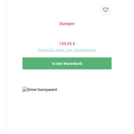
Dumper
Regulärer Preis:
139,95 €
Preise inkl. MwSt. zzgl. Versandkosten
In den Warenkorb