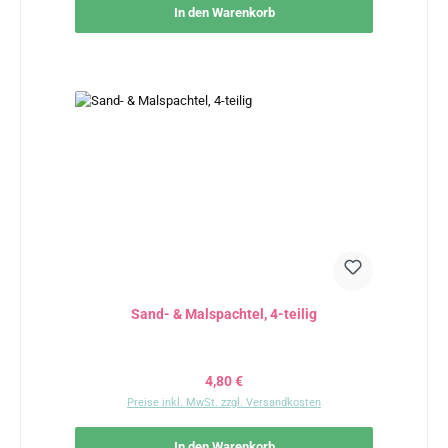
In den Warenkorb
Sand- & Malspachtel, 4-teilig
Regulärer Preis:
4,80 €
Preise inkl. MwSt. zzgl. Versandkosten
In den Warenkorb