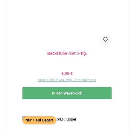
Backstube-Set 5-tlg.
Regulärer Preis:
6,95 €
Preise inkl. MwSt. zzgl. Versandkosten
In den Warenkorb
Nur 1 auf Lager!