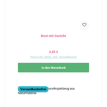
Boot mit Gesicht
Regulärer Preis:
3,45 €
Preise inkl. MwSt. zzgl. Versandkosten
In den Warenkorb
Versandkostenfrei