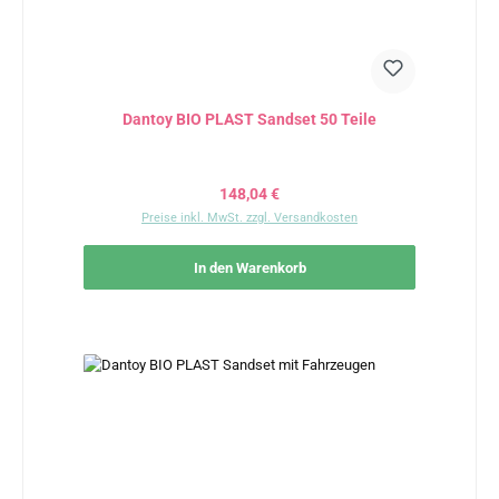
Dantoy BIO PLAST Sandset 50 Teile
Regulärer Preis:
148,04 €
Preise inkl. MwSt. zzgl. Versandkosten
In den Warenkorb