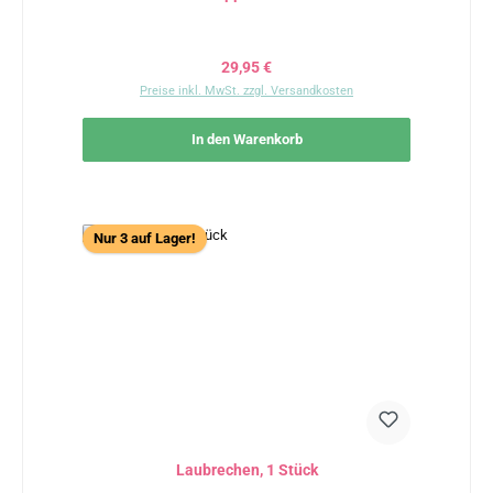
Regulärer Preis:
29,95 €
Preise inkl. MwSt. zzgl. Versandkosten
In den Warenkorb
Nur 3 auf Lager!
Laubrechen, 1 Stück