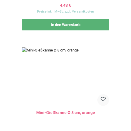
Regulärer Preis:
4,43 €
Preise inkl. MwSt. zzgl. Versandkosten
In den Warenkorb
Mini-Gießkanne Ø 8 cm, orange