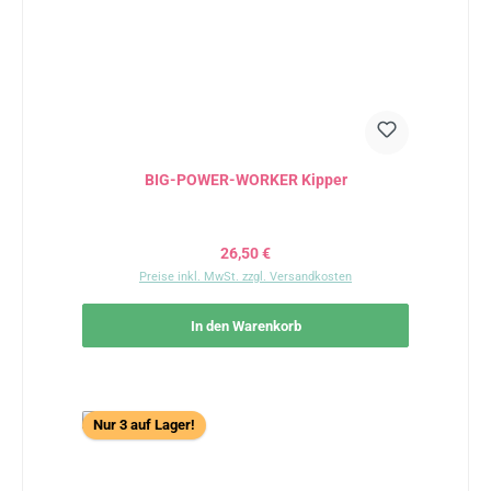
BIG-POWER-WORKER Kipper
Regulärer Preis:
26,50 €
Preise inkl. MwSt. zzgl. Versandkosten
In den Warenkorb
Nur 3 auf Lager!