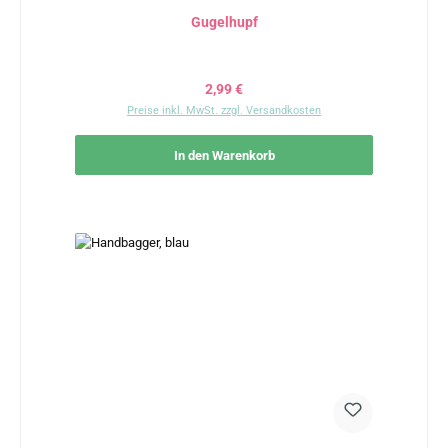
Gugelhupf
Regulärer Preis:
2,99 €
Preise inkl. MwSt. zzgl. Versandkosten
In den Warenkorb