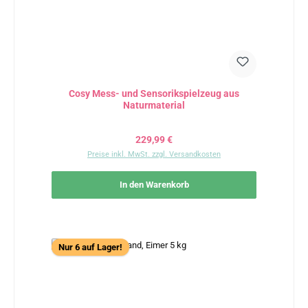
Cosy Mess- und Sensorikspielzeug aus
Naturmaterial
Regulärer Preis:
229,99 €
Preise inkl. MwSt. zzgl. Versandkosten
In den Warenkorb
Nur 6 auf Lager!