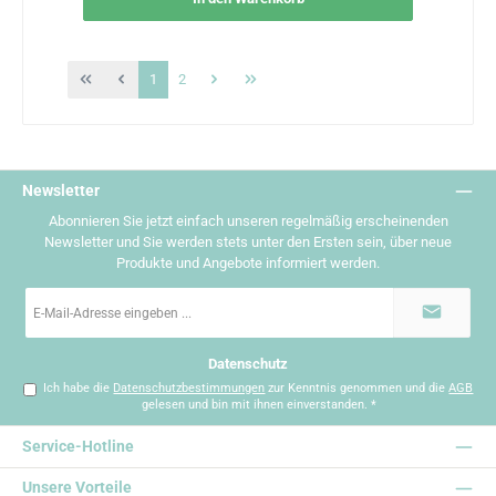
Seite
Seite
1
2
Newsletter
Abonnieren Sie jetzt einfach unseren regelmäßig erscheinenden
Newsletter und Sie werden stets unter den Ersten sein, über neue
Produkte und Angebote informiert werden.
E-
Mail-
Adresse
*
Datenschutz
Ich habe die
Datenschutzbestimmungen
zur Kenntnis genommen und die
AGB
gelesen und bin mit ihnen einverstanden.
*
Service-Hotline
Unsere Vorteile