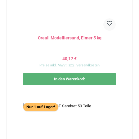
Creall Modelliersand, Eimer 5 kg
Regulärer Preis:
40,17 €
Preise inkl. MwSt. zzgl. Versandkosten
In den Warenkorb
Nur 1 auf Lager!