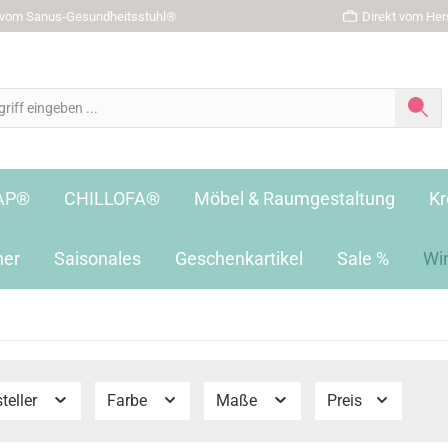
r vom Sanus-Gesundheitsstuhl®
Direkt vom Hers
AP®
CHILLOFA®
Möbel & Raumgestaltung
Kr
her
Saisonales
Geschenkartikel
Sale %
Wi
teller
Farbe
Maße
Preis