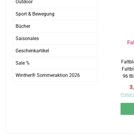
Outdoor
Sport & Bewegung
Bücher
Saisonales
Fa
Geschenkartikel
Faltb
Sale %
Faltb
Winther® Sommeraktion 2026
96 Bl
g/qm in den Größe
V
3
Preise 