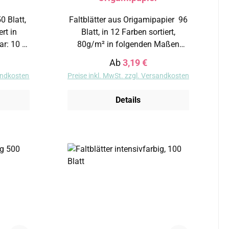
Faltblätter aus Origamipapier 96
t in
Blatt, in 12 Farben sortiert,
10 x
80g/m² in folgenden Maßen
lieferbar: 10 x10 cm 13 x 13 cm
eis:
Regulärer Preis:
Ab
3,19 €
19 x 19 cm
sandkosten
Preise inkl. MwSt. zzgl. Versandkosten
Details