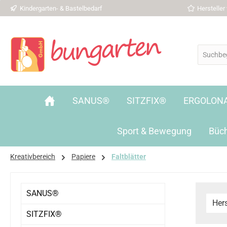
Kindergarten- & Bastelbedarf
Herstelle
 Hauptinhalt springen
Zur Suche springen
Zur Hauptnavigation springen
SANUS®
SITZFIX®
ERGOLON
Sport & Bewegung
Büc
Kreativbereich
Papiere
Faltblätter
SANUS®
Hers
SITZFIX®