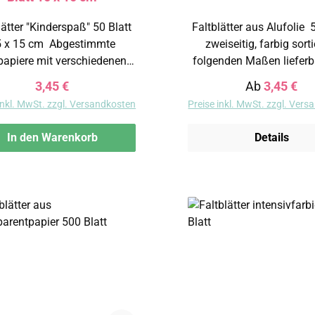
lätter "Kinderspaß" 50 Blatt
Faltblätter aus Alufolie 50 Blatt,
 15 cm Abgestimmte
zweiseitig, farbig sortier
papiere mit verschiedenen
folgenden Maßen lieferbar: 
rn. 50 Blatt in 10 Motiven
10 cm 15 x 15 cm 20 x 20 cm Ø
Regulärer Preis:
Regulärer Pr
3,45 €
Ab
3,45 €
sortiert. 80 g/m², 15 x 15 cm
12 cm Ø 18 cm
inkl. MwSt. zzgl. Versandkosten
Preise inkl. MwSt. zzgl. Ver
In den Warenkorb
Details