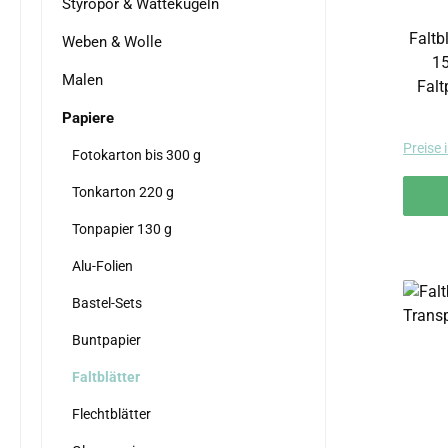
Styropor & Wattekugeln
Faltb
Weben & Wolle
15 x
Malen
Falt
Muste
Papiere
Preise 
Fotokarton bis 300 g
Tonkarton 220 g
Tonpapier 130 g
Alu-Folien
Bastel-Sets
Buntpapier
Faltblätter
Flechtblätter