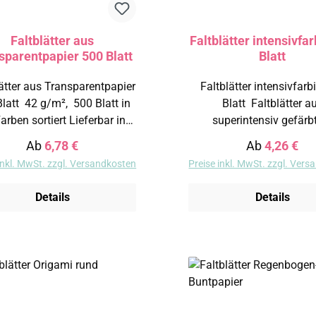
Faltblätter aus
Faltblätter intensivfa
sparentpapier 500 Blatt
Blatt
ätter aus Transparentpapier
Faltblätter intensivfarb
m², 500 Blatt in
Blatt Faltblätter aus
en sortiert Lieferbar in
superintensiv gefär
 Größen: 10 x 10 cm 15
Plakatpapier 70 g/m², 500 Blatt
Regulärer Preis:
Regulärer Pr
Ab
6,78 €
Ab
4,26 €
x 15 cm 20 x 20 cm
in 10 Farben sortiert in folgenden
inkl. MwSt. zzgl. Versandkosten
Preise inkl. MwSt. zzgl. Ver
Maßen lieferbar: 15 x 15 cm 20 x
Details
Details
att