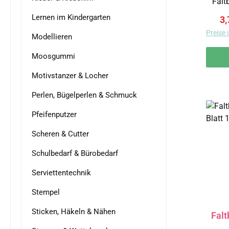
Faltblä
ru
Lernen im Kindergarten
Ve
3,
Durc
Preise 
Modellieren
geeign
Moosgummi
Motivstanzer & Locher
Perlen, Bügelperlen & Schmuck
Pfeifenputzer
Scheren & Cutter
Schulbedarf & Bürobedarf
Serviettentechnik
Stempel
Sticken, Häkeln & Nähen
Falt