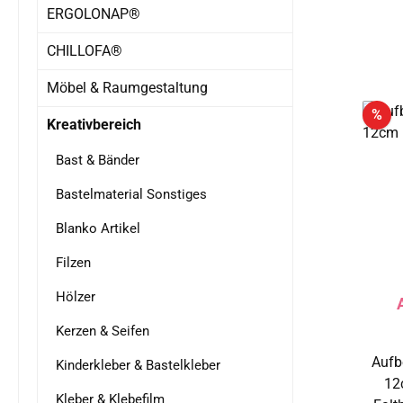
ERGOLONAP®
CHILLOFA®
Möbel & Raumgestaltung
Rab
%
Kreativbereich
Bast & Bänder
Bastelmaterial Sonstiges
Blanko Artikel
Filzen
Hölzer
Kerzen & Seifen
Aufbe
Kinderkleber & Bastelkleber
12cm Aufbe
Kleber & Klebefilm