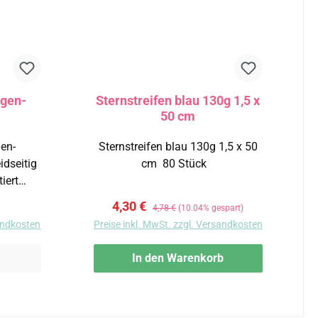
ogen-
Sternstreifen blau 130g 1,5 x
50 cm
gen-
Sternstreifen blau 130g 1,5 x 50
cm 80 Stück
tiert
en: 10
eis:
Verkaufspreis:
Regulärer Preis:
4,30 €
4,78 €
(10.04% gespart)
sandkosten
Preise inkl. MwSt. zzgl. Versandkosten
In den Warenkorb