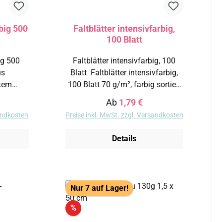
rbig 500
Faltblätter intensivfarbig,
100 Blatt
ig 500
Faltblätter intensivfarbig, 100
Blatt Faltblätter intensivfarbig,
btem
100 Blatt 70 g/m², farbig sortiert
eis:
Regulärer Preis:
Ab
1,79 €
sandkosten
Preise inkl. MwSt. zzgl. Versandkosten
20 cm Ø 12 cm Ø 18 cm
Details
Nur 7 auf Lager!
Rabatt
%