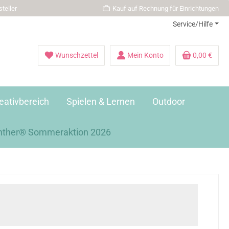
teller
Kauf auf Rechnung für Einrichtungen
Service/Hilfe
Wunschzettel
Mein Konto
0,00 €
eativbereich
Spielen & Lernen
Outdoor
nther® Sommeraktion 2026