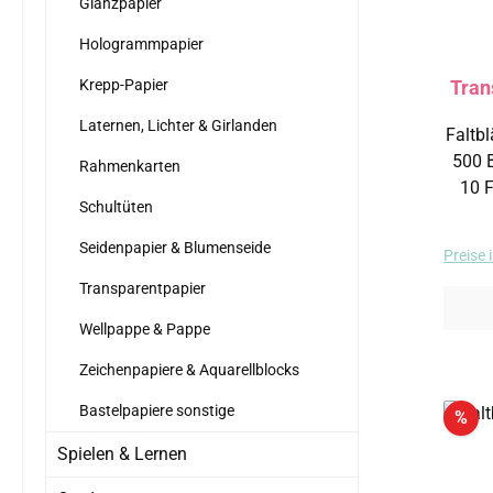
Glanzpapier
Hologrammpapier
Krepp-Papier
Tran
Laternen, Lichter & Girlanden
Faltbl
500 Blatt 42 g/
Rahmenkarten
10 Farb
Schultüten
folgenden
Seidenpapier & Blumenseide
Preise 
Transparentpapier
Wellpappe & Pappe
Zeichenpapiere & Aquarellblocks
Bastelpapiere sonstige
Rab
%
Spielen & Lernen