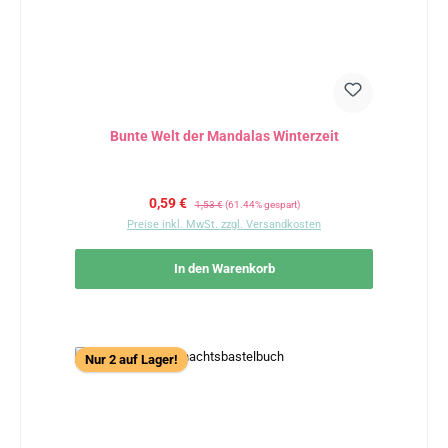
Bunte Welt der Mandalas Winterzeit
Verkaufspreis:
Regulärer Preis:
0,59 €
1,53 €
(61.44% gespart)
Preise inkl. MwSt. zzgl. Versandkosten
In den Warenkorb
Nur 2 auf Lager!