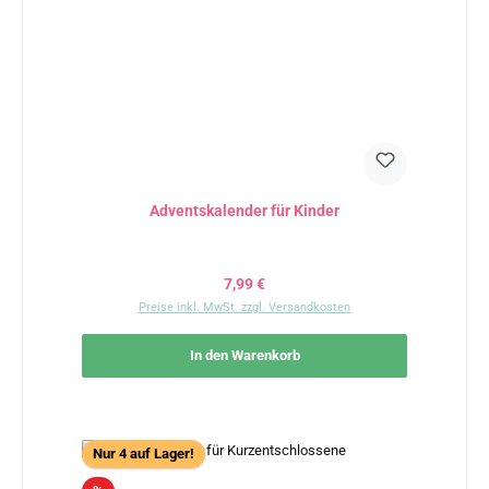
Adventskalender für Kinder
Regulärer Preis:
7,99 €
Preise inkl. MwSt. zzgl. Versandkosten
In den Warenkorb
Nur 4 auf Lager!