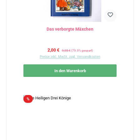
Das verborgte Mäxchen
Verkaufspreis:
Regulärer Preis:
2,00 €
9,95 €
(79.9% gespart)
Preise inkl. MwSt. zzgl. Versandkosten
In den Warenkorb
Rabatt
%