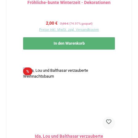
Fröhliche-bunte Winterzeit - Dekorationen
Verkaufspreis:
Regulärer Preis:
2,00 €
7,99 €
(74.97% gespart)
Preise inkl. MwSt. zzgl. Versandkosten
In den Warenkorb
Rabatt
%
Ida, Lou und Balthasar verzauberte