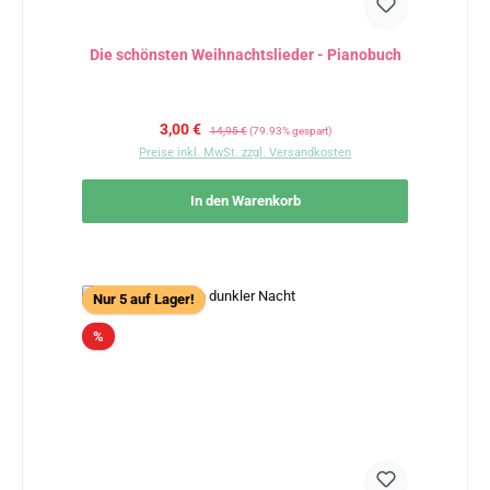
Die schönsten Weihnachtslieder - Pianobuch
Verkaufspreis:
Regulärer Preis:
3,00 €
14,95 €
(79.93% gespart)
Preise inkl. MwSt. zzgl. Versandkosten
In den Warenkorb
Nur 5 auf Lager!
Rabatt
%