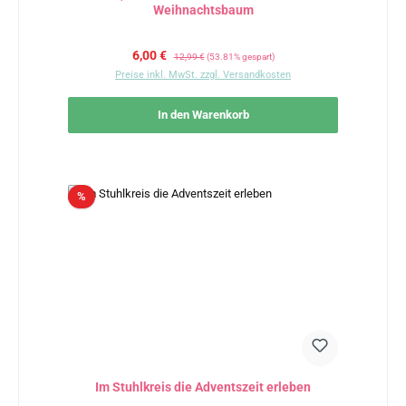
Weihnachtsbaum
Verkaufspreis:
Regulärer Preis:
6,00 €
12,99 €
(53.81% gespart)
Preise inkl. MwSt. zzgl. Versandkosten
In den Warenkorb
Rabatt
%
Im Stuhlkreis die Adventszeit erleben