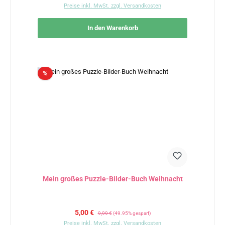
Preise inkl. MwSt. zzgl. Versandkosten
In den Warenkorb
Rabatt
%
Mein großes Puzzle-Bilder-Buch Weihnacht
Verkaufspreis:
Regulärer Preis:
5,00 €
9,99 €
(49.95% gespart)
Preise inkl. MwSt. zzgl. Versandkosten