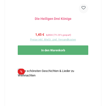
Die Heiligen Drei Könige
Verkaufspreis:
Regulärer Preis:
1,45 €
6,99 €
(79.26% gespart)
Preise inkl. MwSt. zzgl. Versandkosten
In den Warenkorb
Rabatt
%