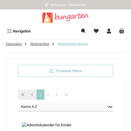
Kindergarten- & Bastelbedarf
Zum Hauptinhalt springen
Navigation
Saisonales
Weihnachten
Weihnachten Bücher
Produkte filtern
Seite
Seite
1
2