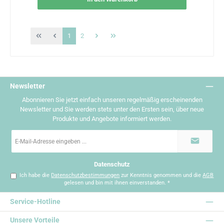
Seite
Seite
1
2
Newsletter
Abonnieren Sie jetzt einfach unseren regelmäßig erscheinenden
Newsletter und Sie werden stets unter den Ersten sein, über neue
Produkte und Angebote informiert werden.
E-
Mail-
Adresse
*
Datenschutz
Ich habe die
Datenschutzbestimmungen
zur Kenntnis genommen und die
AGB
gelesen und bin mit ihnen einverstanden.
*
Service-Hotline
Unsere Vorteile