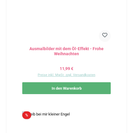
Ausmalbilder mit dem Öl-Effekt - Frohe
Weihnachten
Regulärer Preis:
11,99 €
Preise inkl. MwSt. zzgl. Versandkosten
In den Warenkorb
Rabatt
%