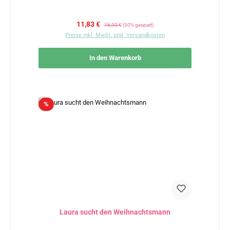
Verkaufspreis:
Regulärer Preis:
11,83 €
16,90 €
(30% gespart)
Preise inkl. MwSt. zzgl. Versandkosten
In den Warenkorb
Rabatt
%
Laura sucht den Weihnachtsmann