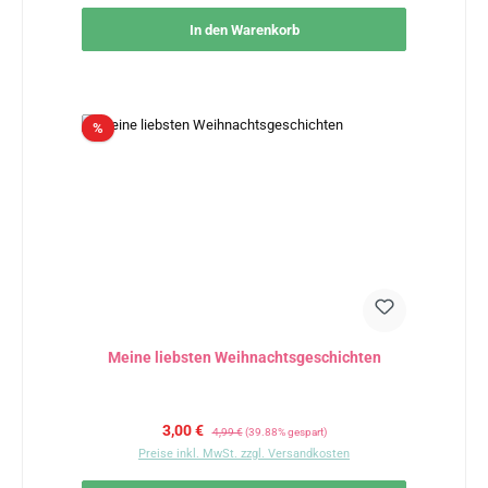
In den Warenkorb
Rabatt
%
Meine liebsten Weihnachtsgeschichten
Verkaufspreis:
Regulärer Preis:
3,00 €
4,99 €
(39.88% gespart)
Preise inkl. MwSt. zzgl. Versandkosten