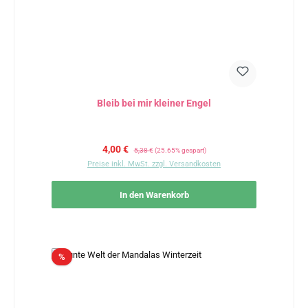
Bleib bei mir kleiner Engel
Verkaufspreis:
Regulärer Preis:
4,00 €
5,38 €
(25.65% gespart)
Preise inkl. MwSt. zzgl. Versandkosten
In den Warenkorb
Rabatt
%