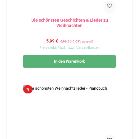
Die schönsten Geschichten & Lieder zu
Weihnachten
Verkaufspreis:
Regulärer Preis:
5,99 €
9,99 €
(40.04% gespart)
Preise inkl. MwSt. zzgl. Versandkosten
In den Warenkorb
Rabatt
%