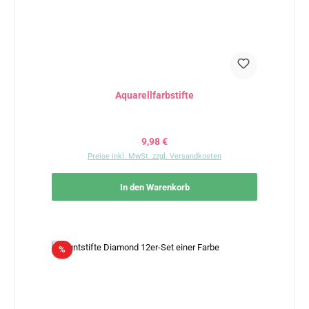
Aquarellfarbstifte
Regulärer Preis:
9,98 €
Preise inkl. MwSt. zzgl. Versandkosten
In den Warenkorb
Rabatt
%