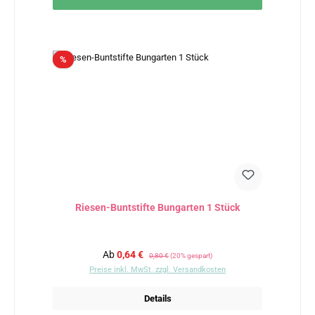
Rabatt
%
Riesen-Buntstifte Bungarten 1 Stück
Verkaufspreis:
Regulärer Preis:
Ab
0,64 €
0,80 €
(20% gespart)
Preise inkl. MwSt. zzgl. Versandkosten
Details