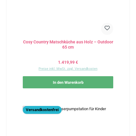
Cosy Country Matschküche aus Holz – Outdoor
65 cm
Regulärer Preis:
1.419,99 €
Preise inkl. MwSt. zzgl. Versandkosten
In den Warenkorb
Versandkostenfrei