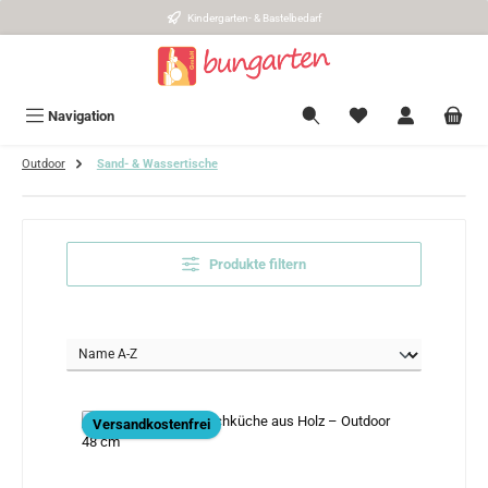
Kindergarten- & Bastelbedarf
Zum Hauptinhalt springen
Navigation
Outdoor
Sand- & Wassertische
Produkte filtern
Versandkostenfrei