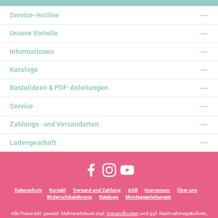
Service-Hotline
Unsere Vorteile
Informationen
Kataloge
Bastelideen & PDF-Anleitungen
Service
Zahlungs- und Versandarten
Ladengeschäft
Facebook
Instagram
YouTube
Datenschutz
Kontakt
Versand und Zahlung
AGB
Impressum
Über uns
Widerrufsbelehrung
Kataloge
Montageanleitungen
Alle Preise inkl. gesetzl. Mehrwertsteuer zzgl.
Versandkosten
und ggf. Nachnahmegebühren,