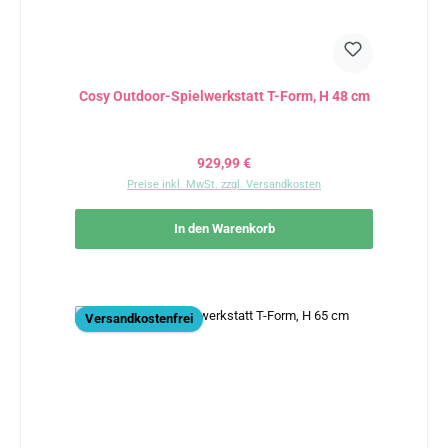
Cosy Outdoor-Spielwerkstatt T-Form, H 48 cm
Regulärer Preis:
929,99 €
Preise inkl. MwSt. zzgl. Versandkosten
In den Warenkorb
Versandkostenfrei