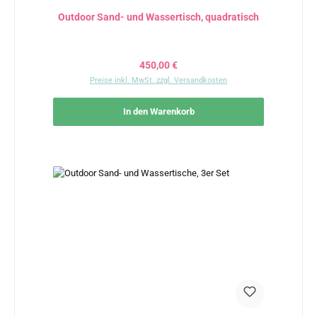
Outdoor Sand- und Wassertisch, quadratisch
Regulärer Preis:
450,00 €
Preise inkl. MwSt. zzgl. Versandkosten
In den Warenkorb