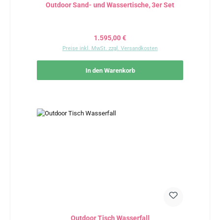
Outdoor Sand- und Wassertische, 3er Set
Regulärer Preis:
1.595,00 €
Preise inkl. MwSt. zzgl. Versandkosten
In den Warenkorb
Outdoor Tisch Wasserfall