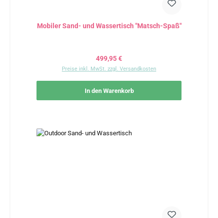
Mobiler Sand- und Wassertisch "Matsch-Spaß"
Regulärer Preis:
499,95 €
Preise inkl. MwSt. zzgl. Versandkosten
In den Warenkorb