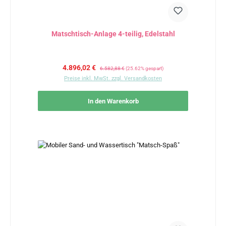
Matschtisch-Anlage 4-teilig, Edelstahl
Verkaufspreis:
Regulärer Preis:
4.896,02 €
6.582,88 €
(25.62% gespart)
Preise inkl. MwSt. zzgl. Versandkosten
In den Warenkorb