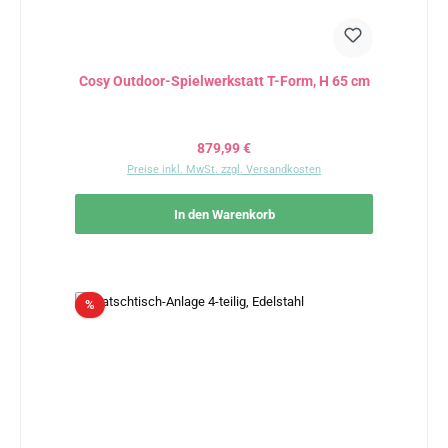
Cosy Outdoor-Spielwerkstatt T-Form, H 65 cm
Regulärer Preis:
879,99 €
Preise inkl. MwSt. zzgl. Versandkosten
In den Warenkorb
Rabatt
%