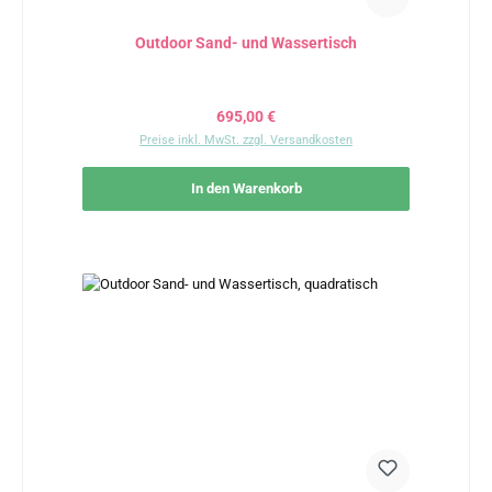
Outdoor Sand- und Wassertisch
Regulärer Preis:
695,00 €
Preise inkl. MwSt. zzgl. Versandkosten
In den Warenkorb