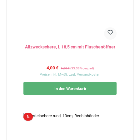
Allzweckschere, L 18,5 cm mit Flaschenöffner
Verkaufspreis:
Regulärer Preis:
4,00 €
6,00 €
(33.33% gespart)
Preise inkl. MwSt. zzgl. Versandkosten
In den Warenkorb
Rabatt
%