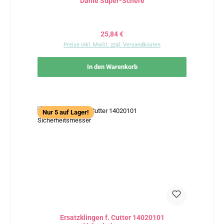
Dahle Super-Schere
Regulärer Preis:
25,84 €
Preise inkl. MwSt. zzgl. Versandkosten
In den Warenkorb
Nur 5 auf Lager!
Ersatzklingen f. Cutter 14020101