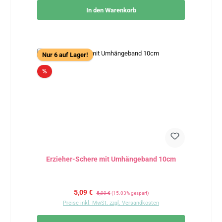
In den Warenkorb
Nur 6 auf Lager!
Rabatt
%
Erzieher-Schere mit Umhängeband 10cm
Verkaufspreis:
Regulärer Preis:
5,09 €
5,99 €
(15.03% gespart)
Preise inkl. MwSt. zzgl. Versandkosten