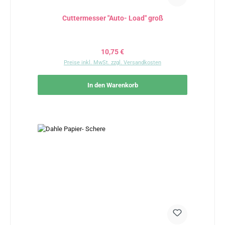
Cuttermesser "Auto- Load" groß
Regulärer Preis:
10,75 €
Preise inkl. MwSt. zzgl. Versandkosten
In den Warenkorb