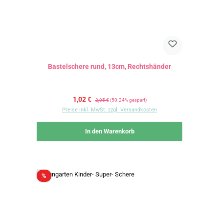
Bastelschere rund, 13cm, Rechtshänder
Verkaufspreis:
Regulärer Preis:
1,02 €
2,05 €
(50.24% gespart)
Preise inkl. MwSt. zzgl. Versandkosten
In den Warenkorb
Rabatt
%