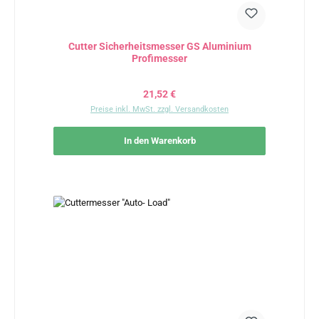
Cutter Sicherheitsmesser GS Aluminium
Profimesser
Regulärer Preis:
21,52 €
Preise inkl. MwSt. zzgl. Versandkosten
In den Warenkorb