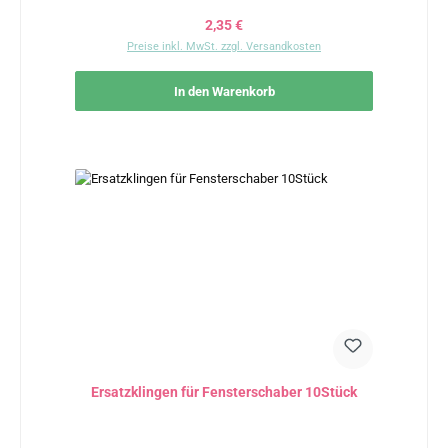
Regulärer Preis:
2,35 €
Preise inkl. MwSt. zzgl. Versandkosten
In den Warenkorb
Ersatzklingen für Fensterschaber 10Stück