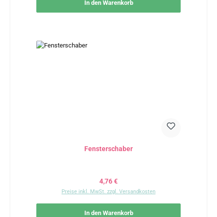
In den Warenkorb
Fensterschaber
Regulärer Preis:
4,76 €
Preise inkl. MwSt. zzgl. Versandkosten
In den Warenkorb