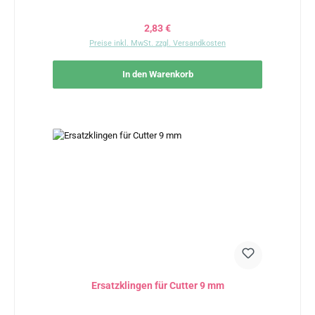
Regulärer Preis:
2,83 €
Preise inkl. MwSt. zzgl. Versandkosten
In den Warenkorb
Ersatzklingen für Cutter 9 mm