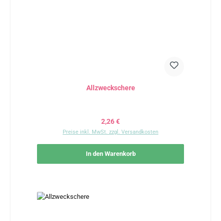
Allzweckschere
Regulärer Preis:
2,26 €
Preise inkl. MwSt. zzgl. Versandkosten
In den Warenkorb