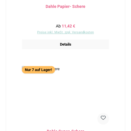
Dahle Papier- Schere
Regulärer Preis:
Ab
11,42 €
Preise inkl. MwSt. zzgl. Versandkosten
Details
Nur 7 auf Lager!