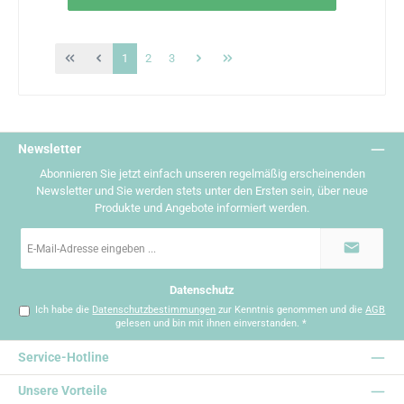
Seite
Seite
Seite
1
2
3
Newsletter
Abonnieren Sie jetzt einfach unseren regelmäßig erscheinenden
Newsletter und Sie werden stets unter den Ersten sein, über neue
Produkte und Angebote informiert werden.
E-
Mail-
Adresse
*
Datenschutz
Ich habe die
Datenschutzbestimmungen
zur Kenntnis genommen und die
AGB
gelesen und bin mit ihnen einverstanden.
*
Service-Hotline
Unsere Vorteile