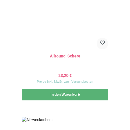
Allround-Schere
Regulärer Preis:
23,20 €
Preise inkl. MwSt. zzgl. Versandkosten
In den Warenkorb