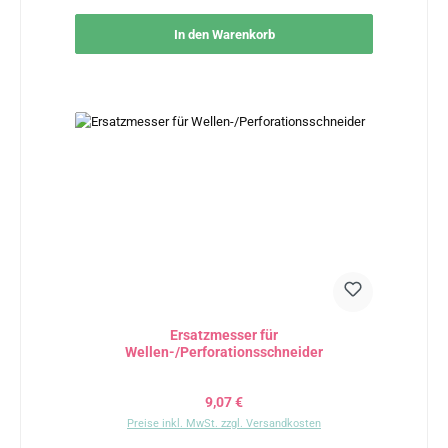
In den Warenkorb
Ersatzmesser für
Wellen-/Perforationsschneider
Regulärer Preis:
9,07 €
Preise inkl. MwSt. zzgl. Versandkosten