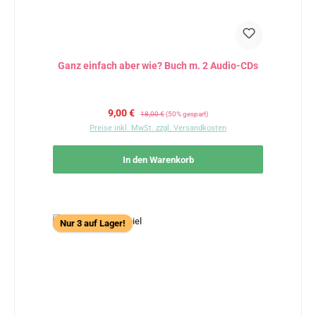
Ganz einfach aber wie? Buch m. 2 Audio-CDs
Verkaufspreis:
Regulärer Preis:
9,00 €
18,00 €
(50% gespart)
Preise inkl. MwSt. zzgl. Versandkosten
In den Warenkorb
Nur 3 auf Lager!