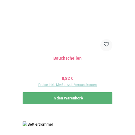
Bauchschellen
Regulärer Preis:
8,82 €
Preise inkl. MwSt. zzgl. Versandkosten
In den Warenkorb