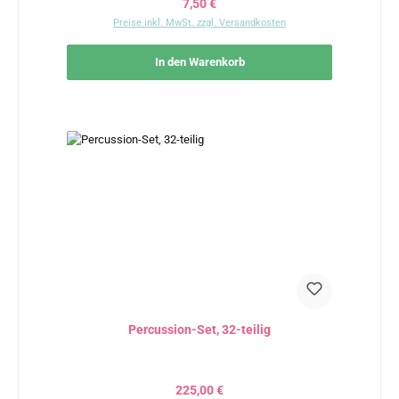
Regulärer Preis:
7,50 €
Preise inkl. MwSt. zzgl. Versandkosten
In den Warenkorb
Percussion-Set, 32-teilig
Regulärer Preis:
225,00 €