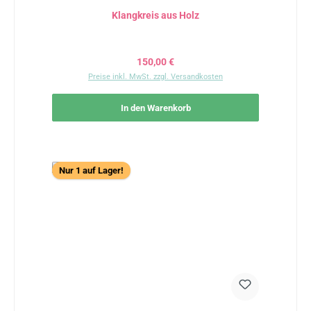
Klangkreis aus Holz
Regulärer Preis:
150,00 €
Preise inkl. MwSt. zzgl. Versandkosten
In den Warenkorb
Nur 1 auf Lager!