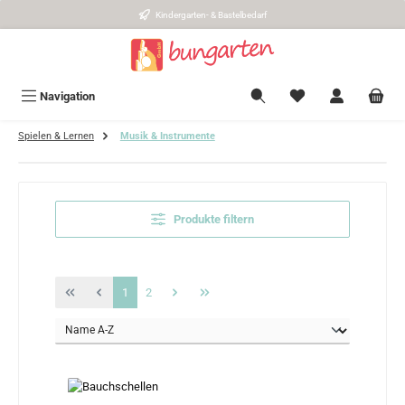
Kindergarten- & Bastelbedarf
Zum Hauptinhalt springen
Navigation
Spielen & Lernen
Musik & Instrumente
Produkte filtern
Seite
Seite
1
2