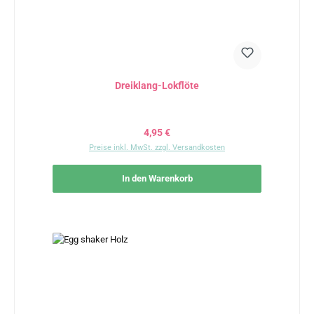
Dreiklang-Lokflöte
Regulärer Preis:
4,95 €
Preise inkl. MwSt. zzgl. Versandkosten
In den Warenkorb