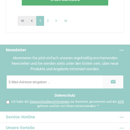
Seite
Seite
1
2
Newsletter
Abonnieren Sie jetzt einfach unseren regelmäßig erscheinenden
Newsletter und Sie werden stets unter den Ersten sein, über neue
Produkte und Angebote informiert werden.
E-
Mail-
Adresse
*
Datenschutz
Ich habe die
Datenschutzbestimmungen
zur Kenntnis genommen und die
AGB
gelesen und bin mit ihnen einverstanden.
*
Service-Hotline
Unsere Vorteile