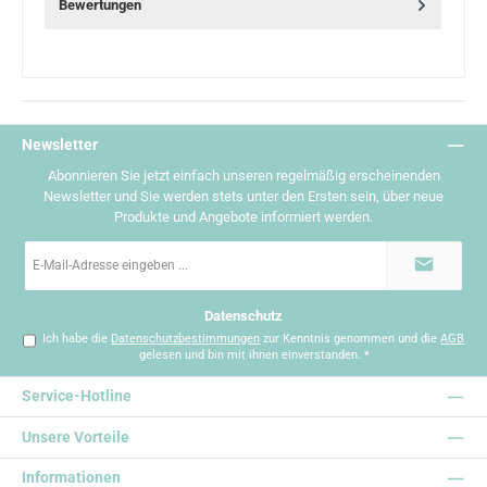
Bewertungen
Newsletter
Abonnieren Sie jetzt einfach unseren regelmäßig erscheinenden
Newsletter und Sie werden stets unter den Ersten sein, über neue
Produkte und Angebote informiert werden.
E-
Mail-
Adresse
*
Datenschutz
Ich habe die
Datenschutzbestimmungen
zur Kenntnis genommen und die
AGB
gelesen und bin mit ihnen einverstanden.
*
Service-Hotline
Unsere Vorteile
Informationen