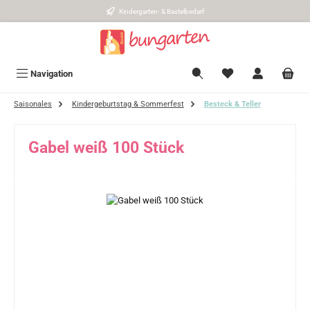
Kindergarten- & Bastelbedarf
Zum Hauptinhalt springen
Navigation
Saisonales
Kindergeburtstag & Sommerfest
Besteck & Teller
Gabel weiß 100 Stück
Bildergalerie überspringen