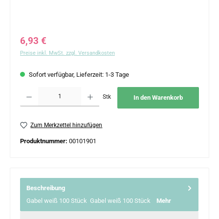
Regulärer Preis:
6,93 €
Preise inkl. MwSt. zzgl. Versandkosten
Sofort verfügbar, Lieferzeit: 1-3 Tage
Produkt Anzahl: Gib den gewünschten Wert ein oder benutze die Schaltflächen um 
Stk
In den Warenkorb
Zum Merkzettel hinzufügen
Produktnummer:
00101901
Beschreibung
Gabel weiß 100 Stück Gabel weiß 100 Stück
Mehr