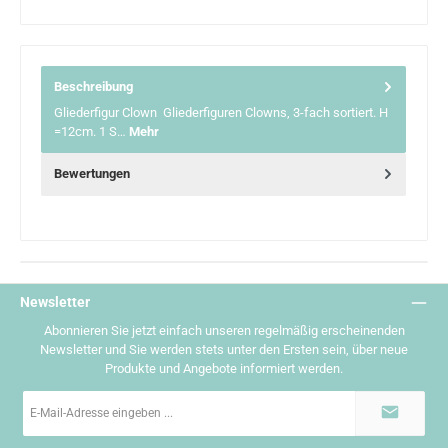
Beschreibung
Gliederfigur Clown Gliederfiguren Clowns, 3-fach sortiert. H
=12cm. 1 S…
Mehr
Bewertungen
Newsletter
Abonnieren Sie jetzt einfach unseren regelmäßig erscheinenden
Newsletter und Sie werden stets unter den Ersten sein, über neue
Produkte und Angebote informiert werden.
E-
Mail-
Adresse
*