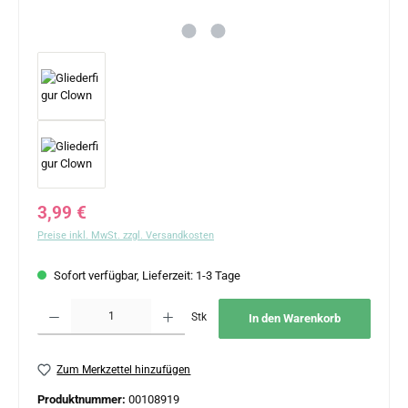
Regulärer Preis:
3,99 €
Preise inkl. MwSt. zzgl. Versandkosten
Sofort verfügbar, Lieferzeit: 1-3 Tage
Produkt Anzahl: Gib den gewünschten Wert ein oder benutze die Schaltflächen um 
Stk
In den Warenkorb
Zum Merkzettel hinzufügen
Produktnummer:
00108919