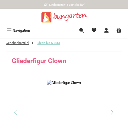
Kindergarten- & Bastelbedarf
Zum Hauptinhalt springen
Navigation
Geschenkartikel
Ideen bis 5 Euro
Gliederfigur Clown
Bildergalerie überspringen