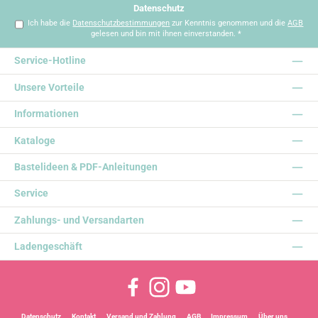
Datenschutz
Ich habe die
Datenschutzbestimmungen
zur Kenntnis genommen und die
AGB
gelesen und bin mit ihnen einverstanden.
*
Service-Hotline
Unsere Vorteile
Informationen
Kataloge
Bastelideen & PDF-Anleitungen
Service
Zahlungs- und Versandarten
Ladengeschäft
Facebook
Instagram
YouTube
Datenschutz
Kontakt
Versand und Zahlung
AGB
Impressum
Über uns