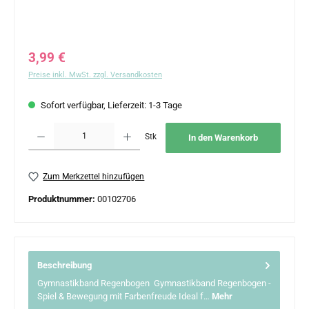
Regulärer Preis:
3,99 €
Preise inkl. MwSt. zzgl. Versandkosten
Sofort verfügbar, Lieferzeit: 1-3 Tage
Produkt Anzahl: Gib den gewünschten Wert ein oder benutze die Schaltflächen um 
Stk
In den Warenkorb
Zum Merkzettel hinzufügen
Produktnummer:
00102706
Beschreibung
Gymnastikband Regenbogen Gymnastikband Regenbogen -
Spiel & Bewegung mit Farbenfreude Ideal f…
Mehr