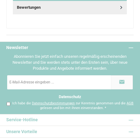
Bewertungen
Newsletter
Abonnieren Sie jetzt einfach unseren regelmäßig erscheinenden
Newsletter und Sie werden stets unter den Ersten sein, über neue
Produkte und Angebote informiert werden.
E-
Mail-
Adresse
*
Datenschutz
Ich habe die
Datenschutzbestimmungen
zur Kenntnis genommen und die
AGB
gelesen und bin mit ihnen einverstanden.
*
Service-Hotline
Unsere Vorteile