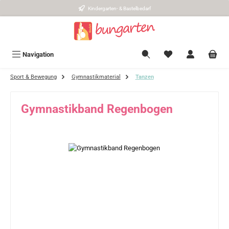
Kindergarten- & Bastelbedarf
Zum Hauptinhalt springen
Navigation
Sport & Bewegung
Gymnastikmaterial
Tanzen
Gymnastikband Regenbogen
Bildergalerie überspringen