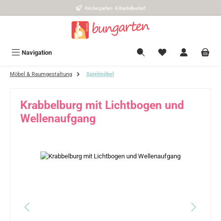
Kindergarten- & Bastelbedarf
Zum Hauptinhalt springen
Navigation
Möbel & Raumgestaltung
Spielmöbel
Krabbelburg mit Lichtbogen und
Wellenaufgang
Bildergalerie überspringen