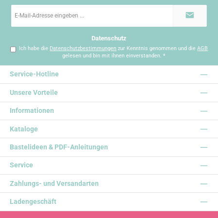
E-
Mail-
Adresse
*
Datenschutz
Ich habe die
Datenschutzbestimmungen
zur Kenntnis genommen und die
AGB
gelesen und bin mit ihnen einverstanden.
*
Service-Hotline
Unsere Vorteile
Informationen
Kataloge
Bastelideen & PDF-Anleitungen
Service
Zahlungs- und Versandarten
Ladengeschäft