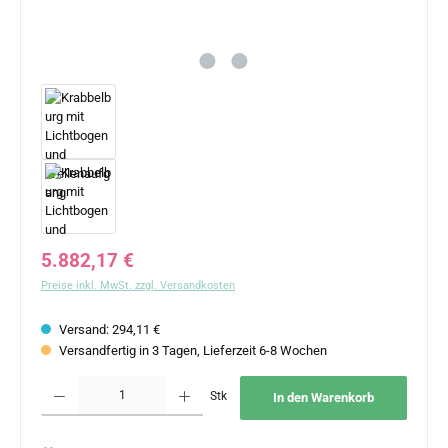
Regulärer Preis:
5.882,17 €
Preise inkl. MwSt. zzgl. Versandkosten
Versand: 294,11 €
Versandfertig in 3 Tagen, Lieferzeit 6-8 Wochen
Produkt Anzahl: Gib den gewünschten Wert ein oder benutze die Schaltflächen um 
Stk
In den Warenkorb