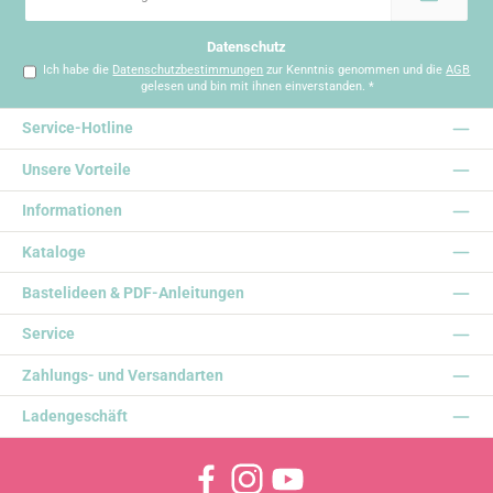
Adresse
*
Datenschutz
Ich habe die
Datenschutzbestimmungen
zur Kenntnis genommen und die
AGB
gelesen und bin mit ihnen einverstanden.
*
Service-Hotline
Unsere Vorteile
Informationen
Kataloge
Bastelideen & PDF-Anleitungen
Service
Zahlungs- und Versandarten
Ladengeschäft
Facebook
Instagram
YouTube