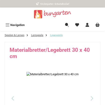
Kindergarten- & Bastelbedarf
Zum Hauptinhalt springen
Navigation
Spielen & Lernen
Lernspiele
Legespiele
Materialbretter/Legebrett 30 x 40
cm
Bildergalerie überspringen