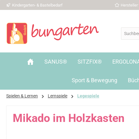
Kindergarten- & Bastelbedarf
Herstelle
 Hauptinhalt springen
Zur Suche springen
Zur Hauptnavigation springen
SANUS®
SITZFIX®
ERGOLON
Sport & Bewegung
Büc
Spielen & Lernen
Lernspiele
Legespiele
Mikado im Holzkasten