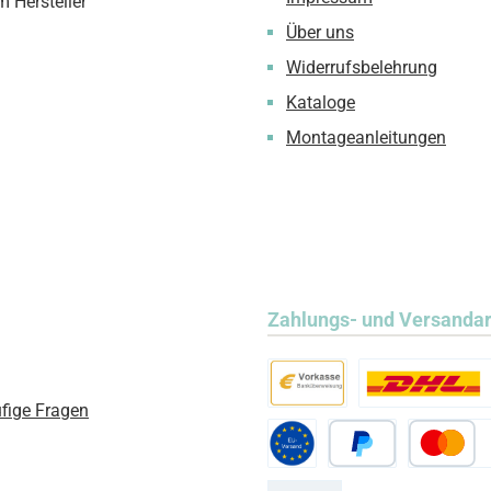
m Hersteller
Über uns
Widerrufsbelehrung
Kataloge
Montageanleitungen
Zahlungs- und Versanda
fige Fragen
Vorkasse
Standard
Standard EU
PayPal
Kredit- ode