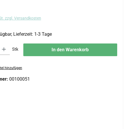
s:
St. zzgl. Versandkosten
ügbar, Lieferzeit: 1-3 Tage
 Gib den gewünschten Wert ein oder benutze die Schaltflächen um die An
Stk
In den Warenkorb
tel hinzufügen
mer:
00100051