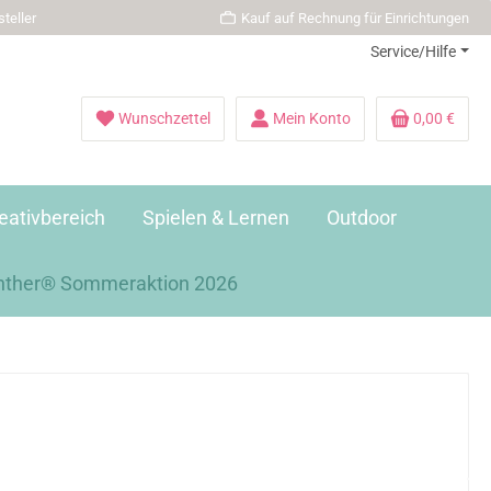
teller
Kauf auf Rechnung für Einrichtungen
Service/Hilfe
Wunschzettel
Mein Konto
0,00 €
eativbereich
Spielen & Lernen
Outdoor
nther® Sommeraktion 2026