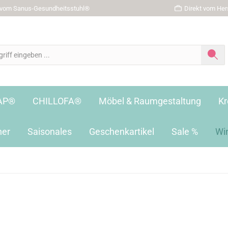
r vom Sanus-Gesundheitsstuhl®
Direkt vom Hers
AP®
CHILLOFA®
Möbel & Raumgestaltung
Kr
her
Saisonales
Geschenkartikel
Sale %
Wi