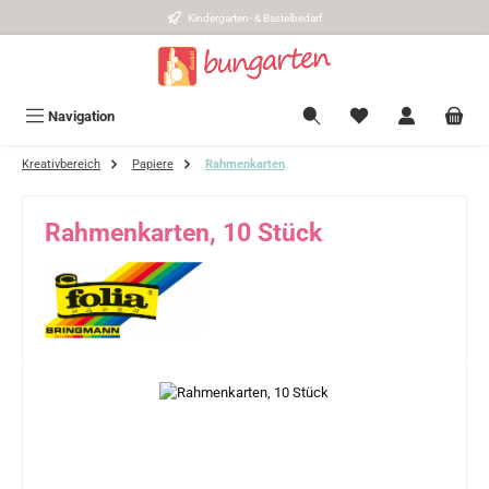
Kindergarten- & Bastelbedarf
Zum Hauptinhalt springen
Navigation
Kreativbereich
Papiere
Rahmenkarten
Rahmenkarten, 10 Stück
Bildergalerie überspringen