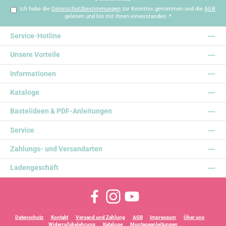
Ich habe die
Datenschutzbestimmungen
zur Kenntnis genommen und die
AGB
gelesen und bin mit ihnen einverstanden.
*
Service-Hotline
Unsere Vorteile
Informationen
Kataloge
Bastelideen & PDF-Anleitungen
Service
Zahlungs- und Versandarten
Ladengeschäft
Facebook
Instagram
YouTube
Datenschutz
Kontakt
Versand und Zahlung
AGB
Impressum
Über uns
Widerrufsbelehrung
Kataloge
Montageanleitungen