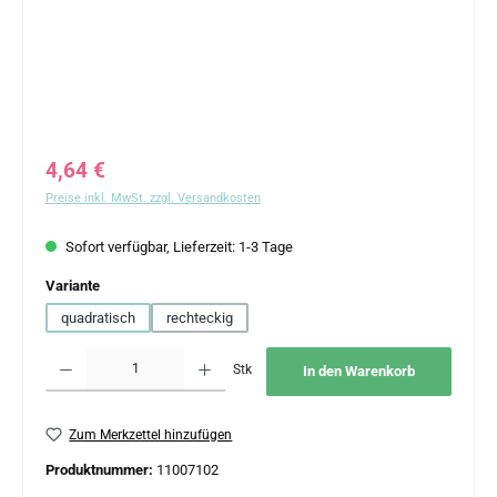
Regulärer Preis:
4,64 €
Preise inkl. MwSt. zzgl. Versandkosten
Sofort verfügbar, Lieferzeit: 1-3 Tage
auswählen
Variante
quadratisch
rechteckig
Produkt Anzahl: Gib den gewünschten Wert ein oder benutze die Schaltflächen um 
Stk
In den Warenkorb
Zum Merkzettel hinzufügen
Produktnummer:
11007102