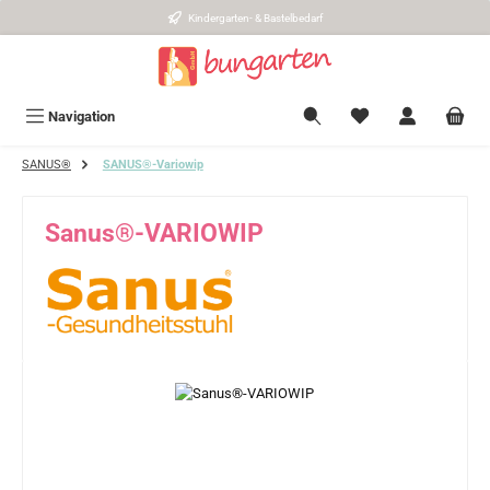
Kindergarten- & Bastelbedarf
Zum Hauptinhalt springen
Navigation
SANUS®
SANUS®-Variowip
Sanus®-VARIOWIP
Bildergalerie überspringen