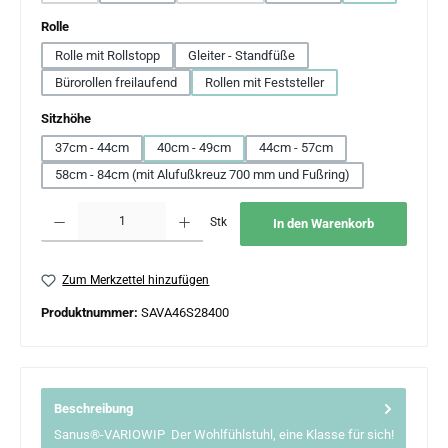
auswählen
Rolle
Rolle mit Rollstopp
Gleiter - Standfüße
Bürorollen freilaufend
Rollen mit Feststeller
auswählen
Sitzhöhe
37cm - 44cm
40cm - 49cm
44cm - 57cm
58cm - 84cm (mit Alufußkreuz 700 mm und Fußring)
Produkt Anzahl: Gib den gewünschten Wert ein oder benutze die Schaltflächen um 
Stk
In den Warenkorb
Zum Merkzettel hinzufügen
Produktnummer:
SAVA46S28400
Beschreibung
Sanus®-VARIOWIP Der Wohlfühlstuhl, eine Klasse für sich!