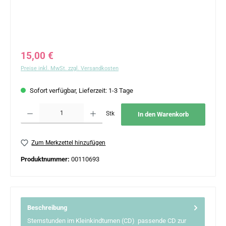
Regulärer Preis:
15,00 €
Preise inkl. MwSt. zzgl. Versandkosten
Sofort verfügbar, Lieferzeit: 1-3 Tage
Produkt Anzahl: Gib den gewünschten Wert ein oder benutze die Schaltflächen um 
Stk
In den Warenkorb
Zum Merkzettel hinzufügen
Produktnummer:
00110693
Beschreibung
Sternstunden im Kleinkindturnen (CD) passende CD zur